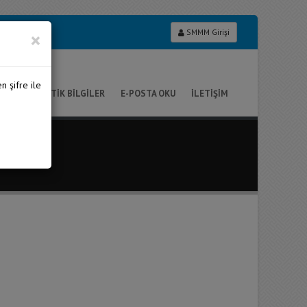
Close
×
SMMM Girişi
n şifre ile
İ.K.
PRATİK BİLGİLER
E-POSTA OKU
İLETİŞİM