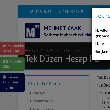
0544 276 36 53
0544 276 36 53
Tekno
MEHMET CAAK
Mükellef G
Serbest Muhasebeci Mali Müşavir
giriş yapab
Muhasebe 
Muhasebe
Anasayfa
Tek Düzen Hesap Planı
Ücreti Öde
Borçlarını
Tek Düzen Hesap Planı
E-Mükellef
Girişi
Tarayıcı
Eklentimizi
Alfabetik Menü
İndirin
Anasayfa
Amortismanlar
Asgari Ücretler