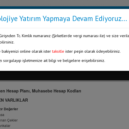
lojiye Yatırım Yapmaya Devam Ediyoruz...
irişnden Tc. Kimlik numaranız (Şirketlerde vergi numarası ile) ve size verile
KURUMSAL
GALERİ
ilirsiniz.
bakiyenizi online olarak ister
taksitle
ister peşin olarak ödeyebiliriniz.
zı sorgulayıp işletmenize ait bilgi ve belgelere erişebilirsiniz.