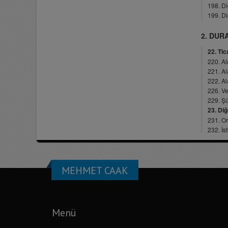
MEHMET CAAK
Menü