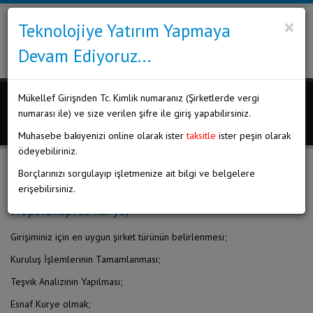
C
×
Teknolojiye Yatırım Yapmaya
MEHMET CAAK
Serbest Muhasebeci Mali
Devam Ediyoruz...
Müşavir
Mükellef Girişnden Tc. Kimlik numaranız (Şirketlerde vergi
Anasayfa
Bizden Haberler
Bizden Haberler
numarası ile) ve size verilen şifre ile giriş yapabilirsiniz.
Muhasebe bakiyenizi online olarak ister
taksitle
ister peşin olarak
ödeyebiliriniz.
Şirket Kuruluşu 24 Saatte Hazır, E-Ticaret, Moto
Borçlarınızı sorgulayıp işletmenize ait bilgi ve belgelere
Kurye, Trendyol Kurye, Getir Kurye, Banabi Kurye,
erişebilirsiniz.
HepsiEkspres kurye,
Girişiminiz için en uygun şirket türünün belirlenmesi;
Kuruluş İşlemlerinin Tamamlanması;
Teşvik Analizinin Yapılması;
Esnaf Kurye olmak;