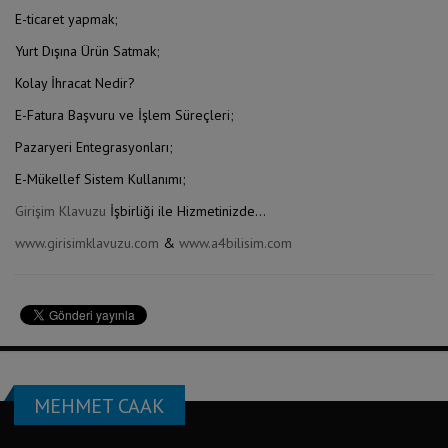
E-ticaret yapmak;
Yurt Dışına Ürün Satmak;
Kolay İhracat Nedir?
E-Fatura Başvuru ve İşlem Süreçleri;
Pazaryeri Entegrasyonları;
E-Mükellef Sistem Kullanımı;
Girişim Klavuzu
İşbirliği ile Hizmetinizde...
www.girisimklavuzu.com
&
www.a4bilisim.com
MEHMET CAAK